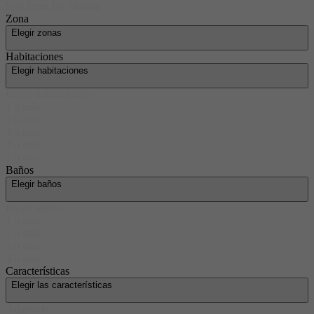
Son Serra De Marina
Zona
Elegir zonas
Habitaciones
Elegir habitaciones
Elegir habitaciones
1 o más
2 o más
3 o más
4 o más
5 o más
Baños
Elegir baños
Elegir baños
1 o más
2 o más
3 o más
4 o más
Características
Elegir las características
Adaptado