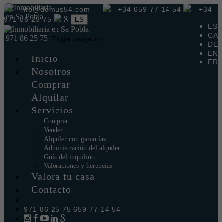
info@domus54.com
+34 659 77 14 54
+34
971 86 25 75
ES
ES
CA
971 86 25 75
Toggle navigation
DE
EN
Inicio
FR
Nosotros
Comprar
Alquilar
Servicios
Comprar
Vender
Alquiler con garantías
Administración del alquiler
Guía del inquilino
Valoraciones y herencias
Valora tu casa
Contacto
971 86 25 75
659 77 14 54