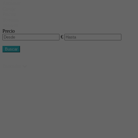
Ascensor
Garaje
Piscina
Terrazas
Trastero
Precio
€
Buscar
Buscador