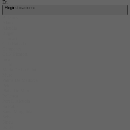
En
Elegir ubicaciones
Baleares
Alaro
Alcudia
Buger
Caimari
Cala Ratjada
Campanet
Ca'N Picafort
Inca
Llubí
Maria De La Salut
Muro
Palma De Mallorca
Petra
Platja De Muro
Pollença
Port D'Alcudia
Sa Pobla
Santa Margalida
Selva
Sineu
Soller