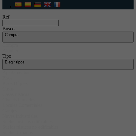
Ref
Busco
Compra
Compra
Alquiler
Tipo
Elegir tipos
Apartamentos
Pisos
Pisos Dúplex
Casas
Casas rústicas
Chalets Pareados
Locales Comerciales
Garajes
Naves Industriales
Suelos rústicos edificables
Suelos rústicos no edificables
Suelos Urbanos